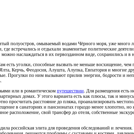
итый полуостров, омываемый водами Чёрного моря, уже много ле
 где встречались и отдыхали знаменитые политические деятели
ч можно наслаждаться в их первозданном виде, сохранились и в 
ам есть уголки, способные вызвать не меньше восхищение, чем
та, Керчь, Феодосия, Алушта, Алупка, Евпатория и многие дру
ые. Прогулки по ним вызывают прилив энергии, бодрости и непо
.
узьями или в романтическом
путешествии
. Для размещения есть 
артирных домах. У этого варианта есть как плюсы, так и минусы
отно просчитать расстояние до пляжа, проанализировать местопо
ещение в санаториях и пансионатах гораздо менее хлопотно, но 
чное расположение, свой трансфер до отеля, собственные экску
дила российская элита для проведения обследований и лечения. 
аболевания, решаются проблемы с суставами и костями, давлени