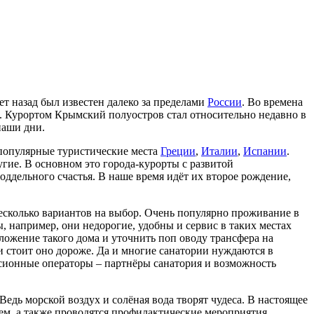
т назад был известен далеко за пределами
России
. Во времена
. Курортом Крымский полуостров стал относительно недавно в
наши дни.
 популярные туристические места
Греции
,
Италии
,
Испании
.
гие. В основном это города-курорты с развитой
ддельного счастья. В наше время идёт их второе рождение,
несколько вариантов на выбор. Очень популярно проживание в
, например, они недорогие, удобны и сервис в таких местах
ложение такого дома и уточнить поп оводу трансфера на
и стоит оно дороже. Да и многие санатории нуждаются в
рсионные операторы – партнёры санатория и возможность
Ведь морской воздух и солёная вода творят чудеса. В настоящее
ем, а также проводятся профилактические мероприятия,