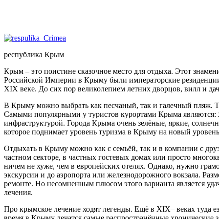
республика Крым
Крым – это поистине сказочное место для отдыха. Этот знамен
Российской Империи в Крыму были императорские резиденции,
XIX веке. До сих пор великолепием летних дворцов, вилл и да
В Крыму можно выбрать как песчаный, так и галечный пляж. Т
Самыми популярными у туристов курортами Крыма являются: Ял
инфраструктурой. Города Крыма очень зелёные, яркие, солнечн
которое поднимает уровень туризма в Крыму на новый уровень
Отдыхать в Крыму можно как с семьёй, так и в компании с др
частном секторе, в частных гостевых домах или просто многокв
ничем не хуже, чем в европейских отелях. Однако, нужно грам
экскурсии и до аэропорта или железнодорожного вокзала. Разм
ремонте. Но несомненным плюсом этого варианта является уда
лечения.
Про крымское лечение ходят легенды. Ещё в XIX– веках туда ез
время в Крыму лечатся самые распространённые хронические з