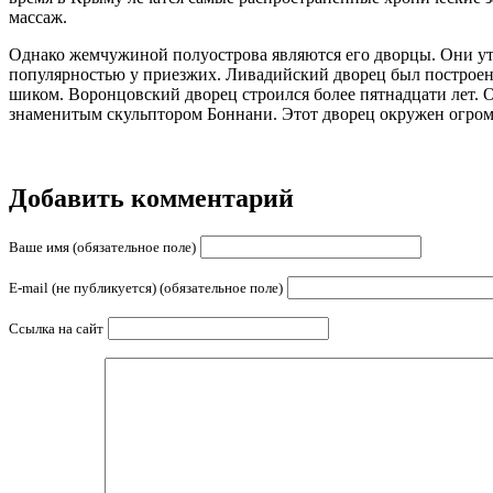
массаж.
Однако жемчужиной полуострова являются его дворцы. Они у
популярностью у приезжих. Ливадийский дворец был построен 
шиком. Воронцовский дворец строился более пятнадцати лет. 
знаменитым скульптором Боннани. Этот дворец окружен огро
Добавить комментарий
Ваше имя (обязательное поле)
E-mail (не публикуется) (обязательное поле)
Ссылка на сайт