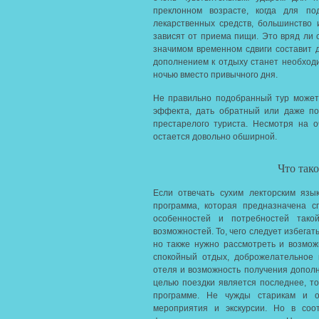
преклонном возрасте, когда для п
лекарственных средств, большинство
зависят от приема пищи. Это вряд ли 
значимом временном сдвиги составит 
дополнением к отдыху станет необход
ночью вместо привычного дня.
Не правильно подобранный тур может 
эффекта, дать обратный или даже пош
престарелого туриста. Несмотря на 
остается довольно обширной.
Что так
Если отвечать сухим лекторским язы
программа, которая предназначена с
особенностей и потребностей тако
возможностей. То, чего следует избега
но также нужно рассмотреть и возмож
спокойный отдых, доброжелательное
отеля и возможность получения допол
целью поездки является последнее, т
программе. Не чужды старикам и о
мероприятия и экскурсии. Но в соо