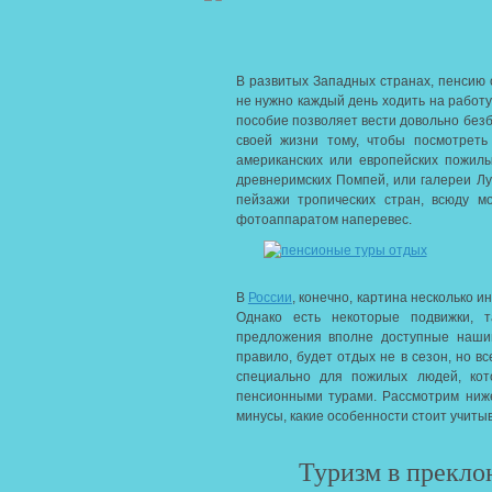
В развитых Западных странах, пенсию 
не нужно каждый день ходить на работу
пособие позволяет вести довольно без
своей жизни тому, чтобы посмотрет
американских или европейских пожилы
древнеримских Помпей, или галереи Лу
пейзажи тропических стран, всюду м
фотоаппаратом наперевес.
В
России
, конечно, картина несколько и
Однако есть некоторые подвижки, т
предложения вполне доступные наши
правило, будет отдых не в сезон, но 
специально для пожилых людей, кот
пенсионными турами. Рассмотрим ниж
минусы, какие особенности стоит учитыв
Туризм в прекло