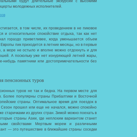
уальными будут длительные экскурсии с высокими
онцерты молодежных исполнителей.
стигается, в том числе, их проведением в не пиковое
я и относительное спокойствие отдыха, так как нет
нал гораздо приветливее, когда уменьшается объем
 Европы пик приходится в летние месяцы, но в первые
, а море не остыло и вполне можно отдохнуть и для
ошей. А поскольку уже нет изнуряющей летней жары,
ие-нибудь памятники или достопримечательности без
ия пенсионных туров
сионных туров не так и бедна. На первом месте для
ы. Более популярны страны Прибалтики и Восточной
опейские страны. Оптимальное время для поездок в
. Сезон прошел или еще не начался, можно спокойно
же старичками из других стран. Зимой можно поехать в
оторые страны Азии, где неплохим вариантом станет
ными свойствами Мертвым морем и различными
иант — это путешествие в ближайшие страны соседки