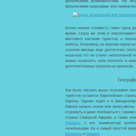
физическими возможностями. Не акт
физическими нагрузками, или скажем к
Более низкая стоимость таких туров до
время. Сразу же этим и обеспечиваетс
массового наплыва туристов, и персо
работы. Например, на морских курортах
осенние месяцы еще достаточно тепло
кошелька это не станет непосильной н
можно позволить себе посетить и как
дополнительных нагрузок на организм.
Географ
Как было сказано выше география пен
туристов остаются Европейские стран
Европы. Однако ездят и в Западноевр
Европу начало осени или конец весны
отдохнуть и даже пообщаться с такими 
страны Северной Африки, а также нек
Израиль
, с его знаменитым целеб
лечебницами. Ну и самый простой вар
Беларусь
и
Украину
.