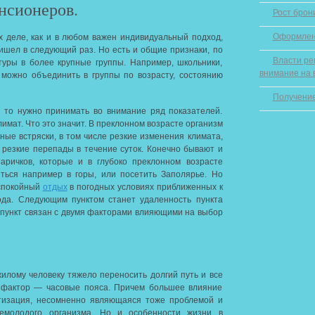
нсионеров.
Рост брон
Оформлен
их деле, как и в любом важен индивидуальный подход,
ишел в следующий раз. Но есть и общие признаки, по
Власти ре
уры в более крупные группы. Например, школьники,
внимание на 
 можно объединить в группы по возрасту, состоянию
Получение
 то нужно принимать во внимание ряд показателей.
имат. Что это значит. В преклонном возрасте организм
ные встряски, в том числе резкие изменения климата,
 резкие перепады в течение суток. Конечно бывают и
аричков, которые и в глубоко преклонном возрасте
ться например в горы, или посетить Заполярье. Но
 спокойный
отдых
в погодных условиях приближенных к
да. Следующим пунктом станет удаленность пункта
 пункт связан с двумя факторами влияющими на выбор
илому человеку тяжело переносить долгий путь и все
й фактор — часовые пояса. Причем большее влияние
атизация, несомненно являющаяся тоже проблемой и
емолодого организма. Но и особенности жизни в