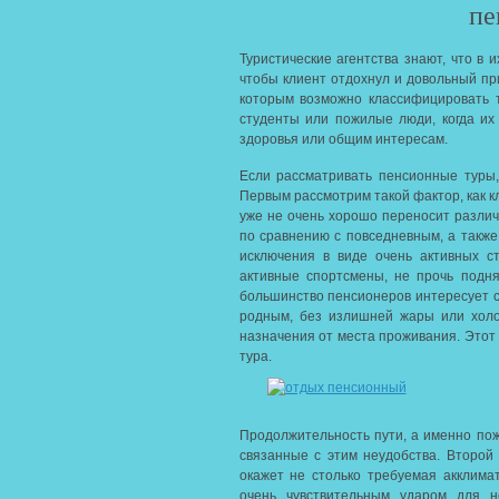
пе
Туристические агентства знают, что в 
чтобы клиент отдохнул и довольный пр
которым возможно классифицировать т
студенты или пожилые люди, когда их
здоровья или общим интересам.
Если рассматривать пенсионные туры,
Первым рассмотрим такой фактор, как кл
уже не очень хорошо переносит различ
по сравнению с повседневным, а также
исключения в виде очень активных ст
активные спортсмены, не прочь подня
большинство пенсионеров интересует
родным, без излишней жары или холо
назначения от места проживания. Этот
тура.
Продолжительность пути, а именно пож
связанные с этим неудобства. Второ
окажет не столько требуемая акклим
очень чувствительным ударом для н