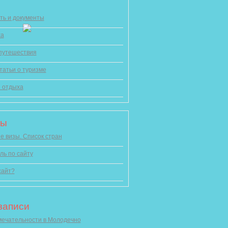
ть и документы
ха
 путешествия
татьи о туризме
 отдыха
цы
 визы. Список стран
ль по сайту
сайт?
записи
ечательности в Молодечно