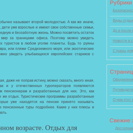
Рубрики
Безопаснос
Виды отды
обычно называют второй молодостью. А как же иначе,
, дети уже взрослые и имеют свои собственные семьи,
До и после
бедную и беззаботную жизнь. Можно посвятить остаток
ь мир за границами офиса. Поэтому можно увидеть
Новости и с
х туристов в любом уголке планеты. Будь то руины
вра, или пляжи Средиземного моря, или экзотические
Страны для
ожно увидеть улыбающихся европейских стариков с
Страни
Оформление
ная, даже не поправ истину, можно сказать, много иная.
ак и у отечественных туроператоров появляются
Путеводите
м пенсионерам и разработанные для них.
Это, как
все же отдых. Туристические программы разработанные
О чем этот 
орые уже находятся на пенсии принято называть
е пенсионные туры подробнее. Какие у них плюсы и
ать.
Свежие 
нном возрасте. Отдых для
Достоприм