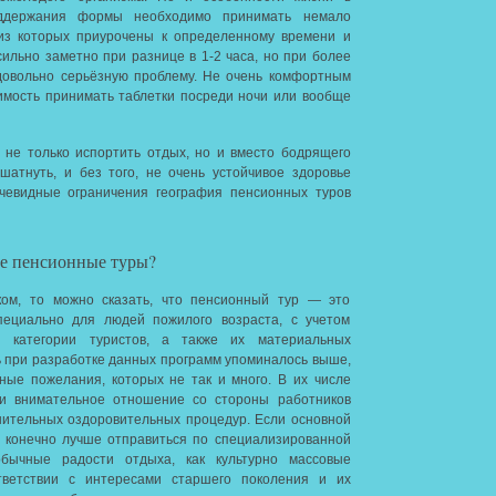
оддержания формы необходимо принимать немало
 из которых приурочены к определенному времени и
сильно заметно при разнице в 1-2 часа, но при более
довольно серьёзную проблему. Не очень комфортным
имость принимать таблетки посреди ночи или вообще
не только испортить отдых, но и вместо бодрящего
атнуть, и без того, не очень устойчивое здоровье
очевидные ограничения география пенсионных туров
ое пенсионные туры?
ком, то можно сказать, что пенсионный тур — это
пециально для людей пожилого возраста, с учетом
й категории туристов, а также их материальных
ть при разработке данных программ упоминалось выше,
ные пожелания, которых не так и много. В их числе
 и внимательное отношение со стороны работников
нительных оздоровительных процедур. Если основной
о конечно лучше отправиться по специализированной
бычные радости отдыха, как культурно массовые
тветствии с интересами старшего поколения и их