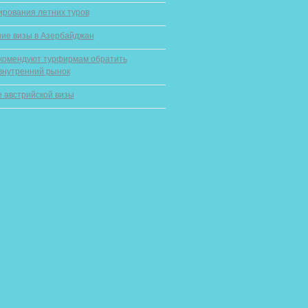
ирования летних туров
ие визы в Азербайджан
комендуют турфирмам обратить
внутренний рынок
 австрийской визы