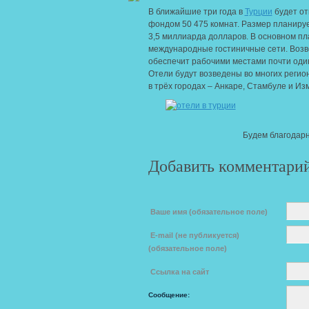
В ближайшие три года в
Турции
будет от
фондом 50 475 комнат. Размер планиру
3,5 миллиарда долларов.
В основном пл
международные гостиничные сети. Возв
обеспечит рабочими местами почти оди
Отели будут возведены во многих регио
в трёх городах – Анкаре, Стамбуле и Из
Будем благодарн
Добавить комментари
Ваше имя (обязательное поле)
E-mail (не публикуется)
(обязательное поле)
Ссылка на сайт
Сообщение: