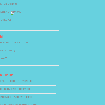
 путешествия
татьи о туризме
 отдыха
цы
 визы. Список стран
ль по сайту
сайт?
записи
ечательности в Молодечно
ирования летних туров
ие визы в Азербайджан
комендуют турфирмам обратить