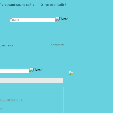
Путеводитель по сайту
О чем этот сайт?
ешествия
Следовать
ть и документы
ха