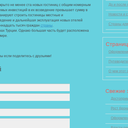
До и после
крыто не менее ста новых гостиниц с общим номерным
емых инвестиций в их возведение превышает сумму в
Новости и с
анируют строить гостиницы местные и
едение и дальнейшая эксплуатация новых отелей
Страны для
ннадцать тысяч граждан
страны
.
нах Турции. Однако большая часть будет расположена
мире.
Страни
Оформление
ы если поделитесь с друзьями!
Путеводите
й
О чем этот 
Свежие 
Достоприм
Рост брон
Оформлен
Власти ре