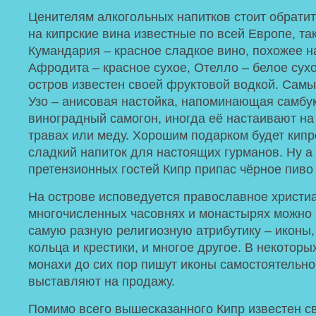
Ценителям алкогольных напитков стоит обрати
на кипрские вина известные по всей Европе, так
Кумандария – красное сладкое вино, похожее н
Афродита – красное сухое, Отелло – белое сухо
остров известен своей фруктовой водкой. Сам
Узо – анисовая настойка, напоминающая самбук
виноградный самогон, иногда её настаивают на
травах или меду. Хорошим подарком будет кипр
сладкий напиток для настоящих гурманов. Ну а
претензионных гостей Кипр припас чёрное пиво 
На острове исповедуется православное христиа
многочисленных часовнях и монастырях можно
самую разную религиозную атрибутику – иконы, 
кольца и крестики, и многое другое. В некотор
монахи до сих пор пишут иконы самостоятельно,
выставляют на продажу.
Помимо всего вышесказанного Кипр известен с