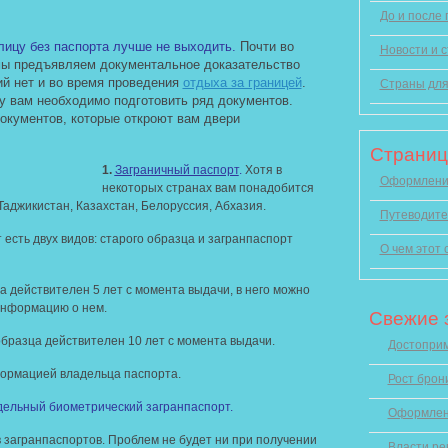
До и после
ицу без паспорта лучше не выходить.
Почти во
Новости и с
мы предъявляем документальное доказательство
ий нет и во время проведения
отдыха за границей
.
Страны для
у вам необходимо подготовить ряд документов.
окументов, которые откроют вам двери
Страни
1.
Заграничный паспорт
.
Хотя в
Оформление
некоторых странах вам понадобится
Таджикистан, Казахстан, Белоруссия, Абхазия.
Путеводите
есть двух видов: старого образца и загранпаспорт
О чем этот 
а действителен 5 лет с момента выдачи, в него можно
информацию о нем.
Свежие 
бразца действителен 10 лет с момента выдачи.
Достоприм
формацией владельца паспорта.
Рост брон
ельный биометрический загранпаспорт.
Оформлен
 загранпаспортов. Проблем не будет ни при получении
Власти ре