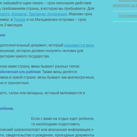
не забывайте один нюанс – срок окончания действия
внимание на 
 требованиям страны, в которую вы пребываете. Для
гипте
,
Израиле
,
Таиланде
,
Индонезия
, Марокко срок
Получение
ример, в
Турции
и на Мальдивских островах – срок
е 3 месяцев.
ния.
 дополнительный документ, который
называется виза
.
зрешение, которое должен получить человек для
ритории чужого государства.
нную вами страну,
визы
бывают разных типов:
денческая или рабочая
.
Также визы делятся
ека в чужой стране: визы бывают как краткосрочные,
ые и транзитные.
рте, талон или вкладыш, который вклеивается в
ребенка.
Если с вами на отдых едет ребенок,
то необходимо подготовить
ический загранпаспорт или вписанная информация о
те, свидетельство о рождении, проездные документы