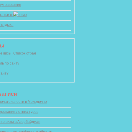
 путешествия
татьи о туризме
 отдыха
цы
 визы. Список стран
ль по сайту
сайт?
записи
ечательности в Молодечно
ирования летних туров
ие визы в Азербайджан
комендуют турфирмам обратить