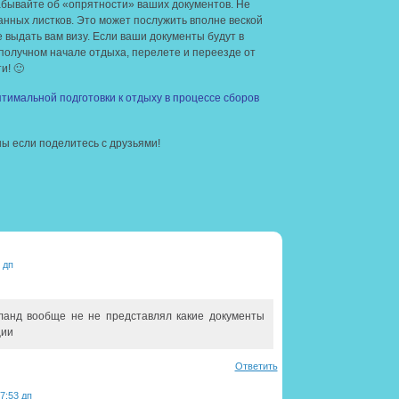
забывайте об «опрятности» ваших документов. Не
анных листков. Это может послужить вполне веской
е выдать вам визу. Если ваши документы будут в
ополучном начале отдыха, перелете и переезде от
и! 🙂
тимальной подготовки к отдыху в процессе сборов
ы если поделитесь с друзьями!
 дп
ланд вообще не не представлял какие документы
ции
Ответить
7:53 дп