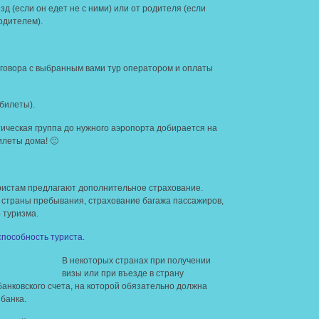
зд (если он едет не с ними) или от родителя (если
одителем).
говора с выбранным вами тур оператором и оплаты
билеты).
тическая группа до нужного аэропорта добирается на
илеты дома! 🙂
ристам предлагают дополнительное страхование.
 страны пребывания, страхование багажа пассажиров,
 туризма.
пособность туриста.
В некоторых странах при получении
визы или при въезде в страну
банковского счета, на которой обязательно должна
банка.