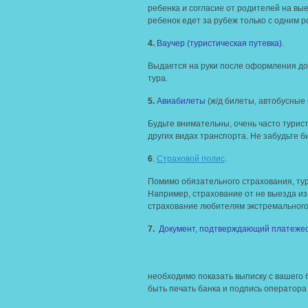
ребенка и согласие от родителей на вые
ребенок едет за рубеж только с одним р
4.
Ваучер (туристическая путевка).
Выдается на руки после оформления до
тура.
5.
Авиабилеты
(ж/д билеты, автобусные 
Будьте внимательны, очень часто турис
других видах транспорта. Не забудьте б
6
.
Страховой полис
.
Помимо обязательного страхования, ту
Например, страхование от не выезда из
страхование любителям экстремального
7.
Документ, подтверждающий платежес
необходимо показать выписку с вашего 
быть печать банка и подпись оператора 