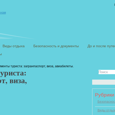
Виды отдыха
Безопасность и документы
До и после пут
ы
менты туриста: загранпаспорт, виза, авиабилеты.
уриста:
т, виза,
Рубрики
Безопаснос
Виды отды