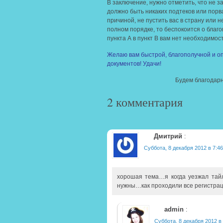
В заключение, нужно отметить, что не 
должно быть никаких подтеков или порв
причиной, не пустить вас в страну или н
полном порядке, то беспокоится о благ
пункта А в пункт В вам нет необходимост
Желаю вам быстрой, благополучной и оп
документов! Удачи!
Будем благодарн
2 комментария
Дмитрий
:
Суббота, 8 декабря 2012 в 7:46
хорошая тема…я когда уезжал тай
нужны…как проходили все регистра
admin
:
Суббота, 8 декабря 2012 в 