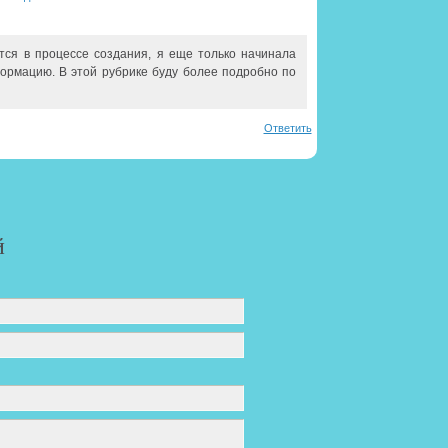
тся в процессе создания, я еще только начинала
формацию. В этой рубрике буду более подробно по
Ответить
й