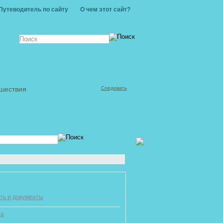
Путеводитель по сайту
О чем этот сайт?
ешествия
Следовать
ть и документы
ха