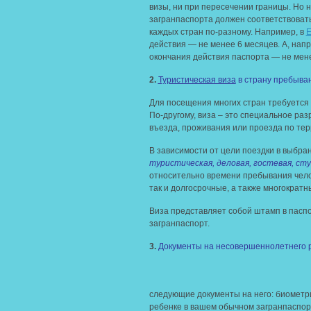
визы, ни при пересечении границы. Но 
загранпаспорта должен соответствовать
каждых стран по-разному. Например, в
Е
действия — не менее 6 месяцев. А, нап
окончания действия паспорта — не мене
2.
Туристическая виза
в страну пребыва
Для посещения многих стран требуется
По-другому, виза – это специальное ра
въезда, проживания или проезда по тер
В зависимости от цели поездки в выбра
туристическая, деловая, гостевая, сту
относительно времени пребывания челов
так и долгосрочные, а также многократн
Виза представляет собой штамп в паспо
загранпаспорт.
3.
Документы на несовершеннолетнего 
следующие документы на него: биометр
ребенке в вашем обычном загранпаспор