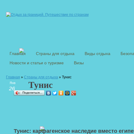
Главная
Страны для отдыха
Виды отдыха
Безопа
Новости и статьи о туризме
Визы
Главная
»
Страны для отдыха
» Тунис
Тунис
Янв
26
Поделиться…
Тунис: карфагенское наследие вместо египе