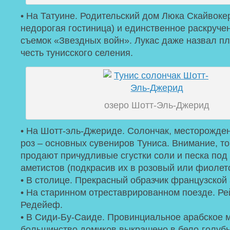
• На Татуине. Родительский дом Люка Скайвокер
недорогая гостиница) и единственное раскруче
съемок «Звездных войн». Лукас даже назвал п
честь тунисского селения.
озеро Шотт-Эль-Джерид
• На Шотт-эль-Джериде. Солончак, месторожде
роз – основных сувениров Туниса. Внимание, т
продают причудливые сгустки соли и песка под
аметистов (подкрасив их в розовый или фиолет
• В столице. Прекрасный образчик французской
• На старинном отреставрированном поезде. Ре
Редейеф.
• В Сиди-Бу-Саиде. Провинциальное арабское м
большинство домиков выкрашено в бело-голубы